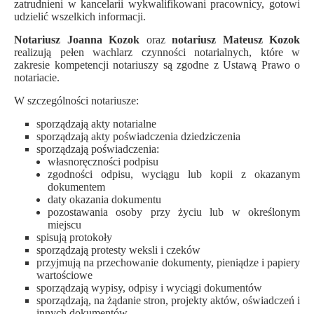
zatrudnieni w kancelarii wykwalifikowani pracownicy, gotowi
udzielić wszelkich informacji.
Notariusz Joanna Kozok
oraz
notariusz Mateusz Kozok
realizują pełen wachlarz czynności notarialnych, które w
zakresie kompetencji notariuszy są zgodne z Ustawą Prawo o
notariacie.
W szczególności notariusze:
sporządzają akty notarialne
sporządzają akty poświadczenia dziedziczenia
sporządzają poświadczenia:
własnoręczności podpisu
zgodności odpisu, wyciągu lub kopii z okazanym
dokumentem
daty okazania dokumentu
pozostawania osoby przy życiu lub w określonym
miejscu
spisują protokoły
sporządzają protesty weksli i czeków
przyjmują na przechowanie dokumenty, pieniądze i papiery
wartościowe
sporządzają wypisy, odpisy i wyciągi dokumentów
sporządzają, na żądanie stron, projekty aktów, oświadczeń i
innych dokumentów