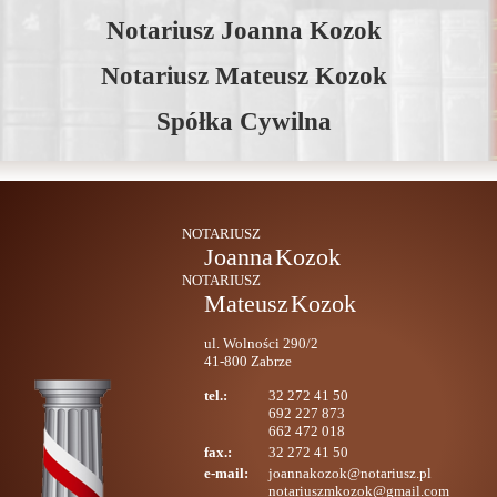
Notariusz Joanna Kozok
Notariusz Mateusz Kozok
Spółka Cywilna
NOTARIUSZ
Joanna
Kozok
NOTARIUSZ
Mateusz
Kozok
ul. Wolności 290/2
41-800
Zabrze
tel.:
32 272 41 50
692 227 873
662 472 018
fax.:
32 272 41 50
e-mail:
joannakozok@notariusz.pl
notariuszmkozok@gmail.com